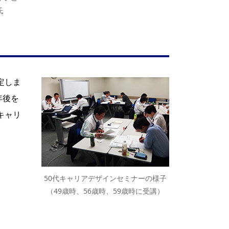
氏
定しま
年後を
キャリ
50代キャリアデザインセミナーの様子
（49歳時、56歳時、59歳時に受講）