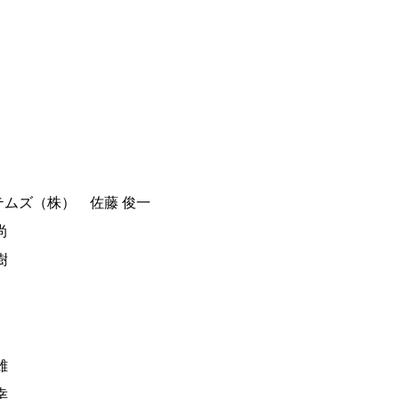
ムズ（株） 佐藤 俊一
尚
樹
雄
幸