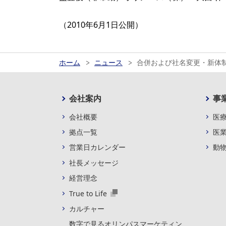
（2010年6月1日公開）
ホーム
ニュース
合併および社名変更・新体
会社案内
事
会社概要
医
拠点一覧
医
営業日カレンダー
動
社長メッセージ
経営理念
True to Life
カルチャー
数字で見るオリンパスマーケティン